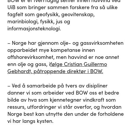
BOW er et tverrfaglig senter innen havvind ved
UiB som bringer sammen forskere fra så ulike
fagfelt som geofysikk, geovitenskap,
marinbiologi, fysikk, jus og
informasjonsteknologi.
– Norge har gjennom olje- og gassvirksomheten
opparbeidet mye kompetanse innen
offshorevirksomhet, men havvind er noe annet
enn olje og gass, i
følge Cristian Guillermo
Gebhardt, påtroppende direktør i BOW.
– Ved å samarbeide på tvers av disipliner
danner vi som arbeider ved BOW oss et bedre
bilde av hva som kjennetegner vindkraft som
ressurs, utfordringer vi står overfor, og hvordan
Norge best kan utnytte den under de forholdene
vi har langs kysten.